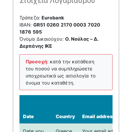
Στοιχεία Λογαριασμού
Τράπεζα:
Eurobank
ΙΒΑΝ:
GR51 0260 2170 0003 7020
1876 595
Όνομα Δικαιούχου:
O. Νούλας – Δ.
Δερπάνης ΙΚΕ
Προσοχή
: κατά την κατάθεση
του ποσού να συμπληρώσετε
υποχρεωτικά ως αιτιολογία το
όνομα του καταθέτη.
Date
Country
Email address
Date you
Greece
Your email address