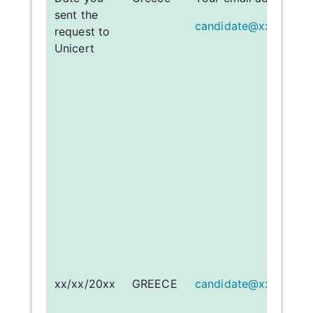
sent the
candidate@xxxx.xx
request to
Unicert
xx/xx/20xx
GREECE
candidate@xxxx.xx